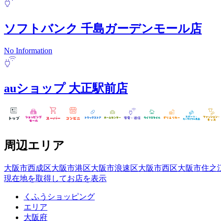
ソフトバンク
千島ガーデンモール店
No Information
auショップ
大正駅前店
周辺エリア
大阪市西成区
大阪市港区
大阪市浪速区
大阪市西区
大阪市住之
現在地を取得してお店を表示
くふうショッピング
エリア
大阪府