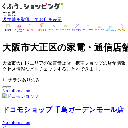
ご意見
現在地を取得してお店を表示
大阪市大正区
の
家電・通信
店
大阪市大正区エリアの家電量販店・携帯ショップの店舗情報
クセス情報などをチェックすることができます。
チラシありのみ
No Information
ドコモショップ
千島ガーデンモール店
No Information