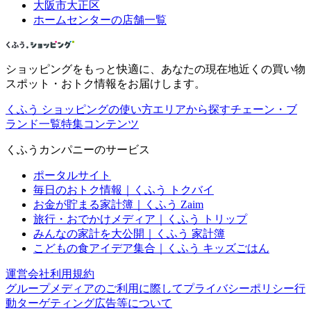
大阪市大正区
ホームセンターの店舗一覧
ショッピングをもっと快適に、あなたの現在地近くの買い物
スポット・おトク情報をお届けします。
くふう ショッピングの使い方
エリアから探す
チェーン・ブ
ランド一覧
特集コンテンツ
くふうカンパニーのサービス
ポータルサイト
毎日のおトク情報｜くふう トクバイ
お金が貯まる家計簿｜くふう Zaim
旅行・おでかけメディア｜くふう トリップ
みんなの家計を大公開｜くふう 家計簿
こどもの食アイデア集合｜くふう キッズごはん
運営会社
利用規約
グループメディアのご利用に際して
プライバシーポリシー
行
動ターゲティング広告等について